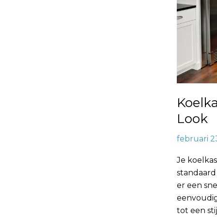
Koelka
Look
februari 2
Je koelkas
standaard u
er een sne
eenvoudig
tot een sti