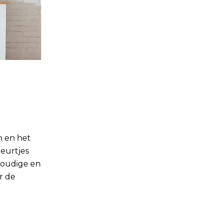
en en het
eurtjes
voudige en
r de