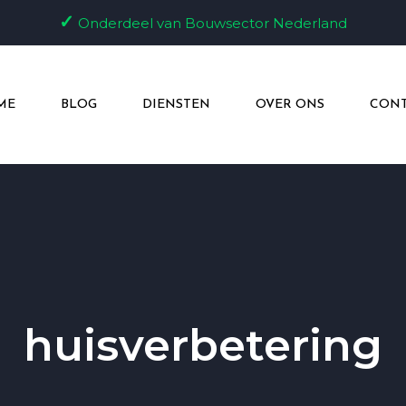
✓
Onderdeel van Bouwsector Nederland
ME
BLOG
DIENSTEN
OVER ONS
CONT
huisverbetering