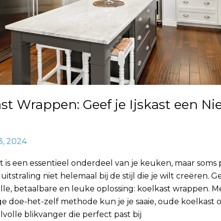
st Wrappen: Geef je Ijskast een N
3, 2024
t is een essentieel onderdeel van je keuken, maar soms 
itstraling niet helemaal bij de stijl die je wilt creëren. G
lle, betaalbare en leuke oplossing: koelkast wrappen. M
e doe-het-zelf methode kun je je saaie, oude koelkast
jlvolle blikvanger die perfect past bij