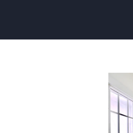
Meubels
Wrappen:
Betaalbaa
en
Trendy