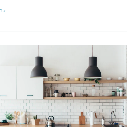
n »
urtjes
r