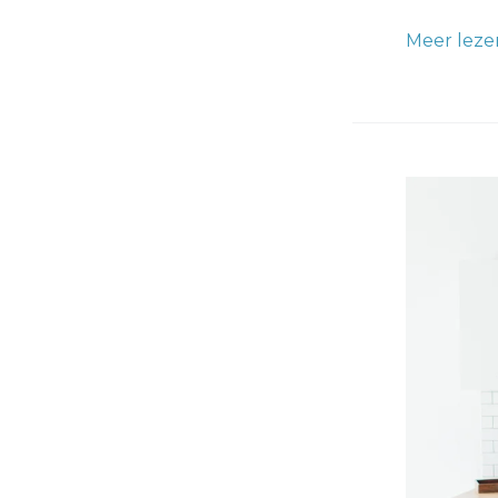
Meer leze
Keukende
Wrappen:
Stijlvolle
en
Betaalbaa