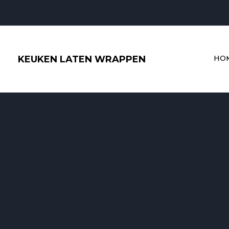
Ga
naar
de
inhoud
KEUKEN LATEN WRAPPEN
HO