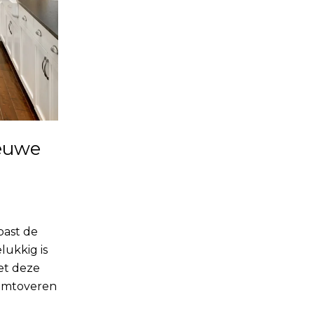
ieuwe
past de
elukkig is
et deze
 omtoveren