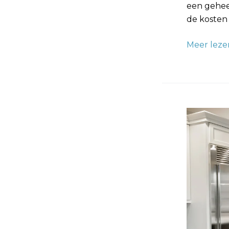
een geheel
de kosten
Meer leze
Koelkast
Wrappen:
Geef
je
Ijskast
een
Nieuwe
Look