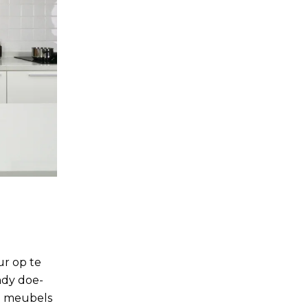
ur op te
ndy doe-
je meubels