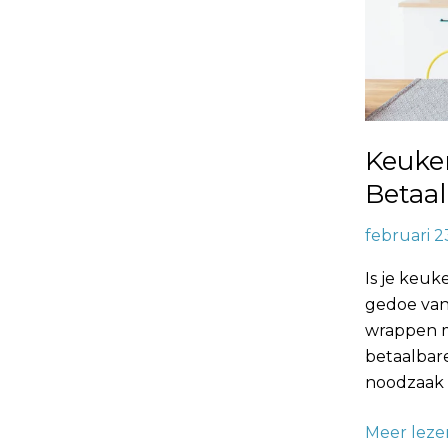
Keuken
Betaa
februari 2
Is je keuk
gedoe van
wrappen m
betaalbar
noodzaak v
Meer leze