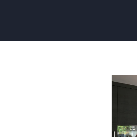
Keukenka
Folie:
Bescherm
en
Stijl
voor
Jouw
Keukenka