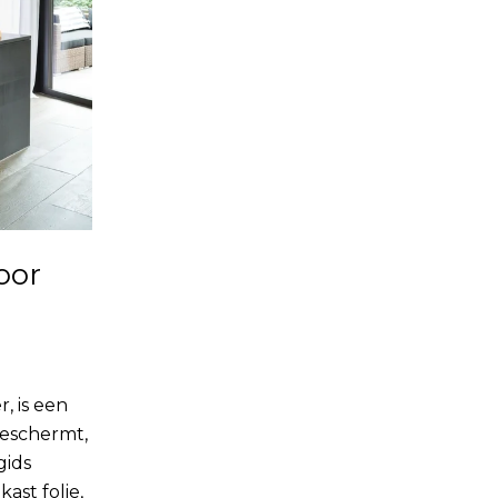
oor
, is een
beschermt,
gids
ast folie,