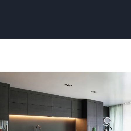
st
ing
sten