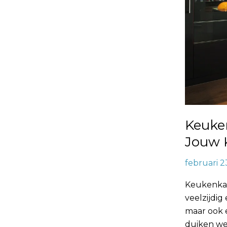
Keuken
Jouw 
februari 2
Keukenkast
veelzijdig
maar ook e
duiken we