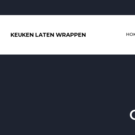
Ga
naar
de
inhoud
KEUKEN LATEN WRAPPEN
HO