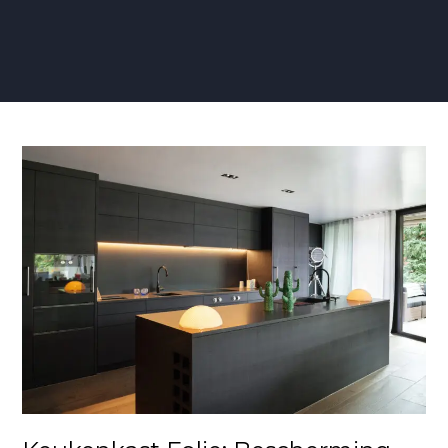
Keukenkast
Folie:
Bescherming
en
Stijl
voor
Jouw
Keukenkasten